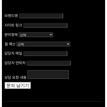
브랜드명
사이트 링크
문의항목
월 예산
담당자 메일
담당자 연락처
내
용
연
상담 요청 내용
락
처
문의 남기기
링
크