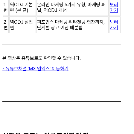
1
역CDJ 기본
온라인 마케팅 5가지 유형, 마케팅 퍼
보러
편
편 (본 글)
널, 역CDJ 개념
가기
2
역CDJ 실전
퍼포먼스 마케팅·리타겟팅·협찬까지,
보러
편
편
단계별 광고 예산 배분법
가기
본 영상은 유튜브로도 확인할 수 있습니다.
- 유튜브채널 'MX 엠엑스' 이동하기