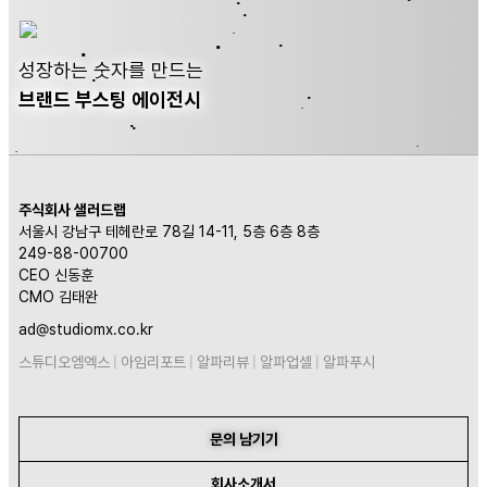
성장하는 숫자를 만드는
브랜드 부스팅 에이전시
주식회사 샐러드랩
서울시 강남구 테헤란로 78길 14-11, 5층 6층 8층
249-88-00700
CEO 신동훈
CMO 김태완
ad@studiomx.co.kr
스튜디오엠엑스
|
아임리포트
|
알파리뷰
|
알파업셀
|
알파푸시
문의 남기기
회사소개서