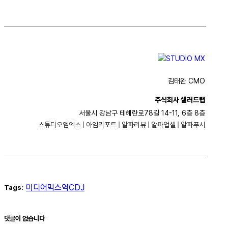
김태완 CMO
주식회사 샐러드랩
서울시 강남구 테헤란로78길 14-11, 6층 8층
스튜디오엠엑스
|
아임리포트
|
알파리뷰
|
알파업셀
|
알파푸시
미디어믹스
역CDJ
Tags:
댓글이 없습니다